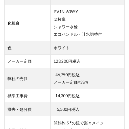
PV1N-605SY
２枚扉
化粧台
シャワー水栓
エコハンドル・吐水切替付
色
ホワイト
メーカー定価
123,200円税込
46,750円税込
弊社の売価
メーカー定価×38％
標準工事費
14,300円税込
撤去・処分費
5,500円税込
傾斜約５°の鏡で楽々メイク