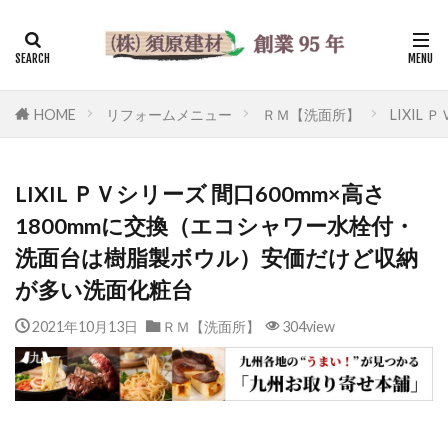
HOME
リフォームメニュー
ＲＭ【洗面所】
LIXI
LIXIL ＰＶシリーズ 間口600mm×高さ
1800mmに交換（エコシャワー水栓付・
洗面台は樹脂製ボウル）安価だけど収納
が多い洗面化粧台
2021年10月13日
ＲＭ【洗面所】
304view