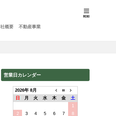
会社概要
不動産事業
営業日カレンダー
2026年 8月
日
月
火
水
木
金
土
1
2
3
4
5
6
7
8