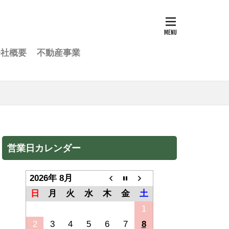
会社概要
不動産事業
営業日カレンダー
2026年 8月
日
月
火
水
木
金
土
1
2
3
4
5
6
7
8