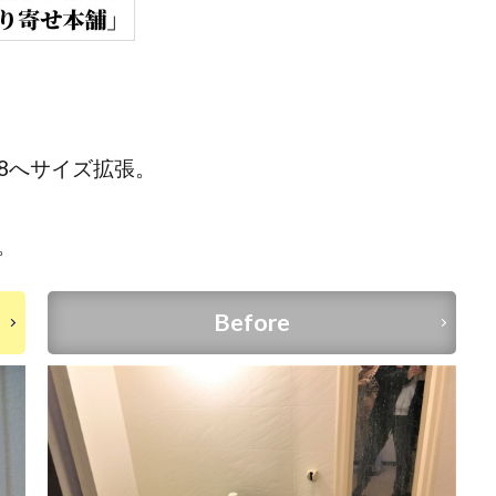
18へサイズ拡張。
。
Before