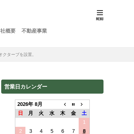
会社概要
不動産事業
TO オクターブを設置。
営業日カレンダー
2026年 8月
日
月
火
水
木
金
土
1
2
3
4
5
6
7
8