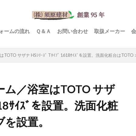
ォームの流れ
Ｑ＆Ａ
お問い合わせ
取扱メーカー
O サザナ HSｼﾘｰｽﾞ Tﾀｲﾌﾟ 1618ｻｲｽﾞを設置。洗面化粧台はTO
ム／浴室はTOTO サザ
 1618ｻｲｽﾞを設置。洗面化粧
ーブを設置。