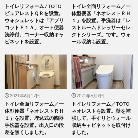
トイレリフォーム / TOTO
トイレ全面リフォーム／一
ピュアレストＱＲを設置。
体型便器「ネオレストＲＨ
ウォシュレットは「アプリ
１」を設置。手洗器は「レ
コットＦ１Ａ」オート便器
ストルームドレッサーセレ
洗浄付。コーナー収納キャ
クトシリーズ」です。ウォ
ビネットを設置。
ール収納も設置。
2021年6月17日
2021年6月9日
トイレ全面リフォーム／一
トイレリフォーム／TOTO
体型便器「ネオレストＲＨ
ネオレストを設置。壁を補
１」を設置。埋込式の陶器
強して、手すりとウォール
手洗器を設置。出入口の段
収納キャビネットを取付け
差を無くしました。
ました。