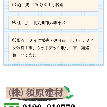
250,000
施工費
円 税別
住 所 北九州市八幡東区
既存ナミイタ撤去・処分費、ポリカナミイ
タ張替工事、ウッドデッキ取付工事、諸経
費 全て含む