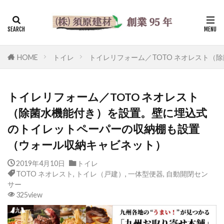
HOME
トイレ
トイレリフォーム／TOTO ネオレスト
トイレリフォーム／TOTO ネオレスト
（除菌水機能付き）を設置。壁に埋込式
のトイレットペーパーの収納棚も設置
（ウォール収納キャビネット）
2019年4月10日
トイレ
TOTO ネオレスト
,
トイレ（戸建）
,
一体型便器
,
自動開閉セン
サー
325view