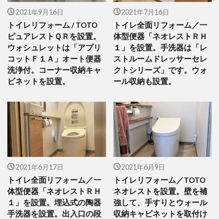
2021年9月16日
2021年7月16日
トイレリフォーム / TOTO
トイレ全面リフォーム／一
ピュアレストＱＲを設置。
体型便器「ネオレストＲＨ
ウォシュレットは「アプリ
１」を設置。手洗器は「レ
コットＦ１Ａ」オート便器
ストルームドレッサーセレ
洗浄付。コーナー収納キャ
クトシリーズ」です。ウォ
ビネットを設置。
ール収納も設置。
2021年6月17日
2021年6月9日
トイレ全面リフォーム／一
トイレリフォーム／TOTO
体型便器「ネオレストＲＨ
ネオレストを設置。壁を補
１」を設置。埋込式の陶器
強して、手すりとウォール
手洗器を設置。出入口の段
収納キャビネットを取付け