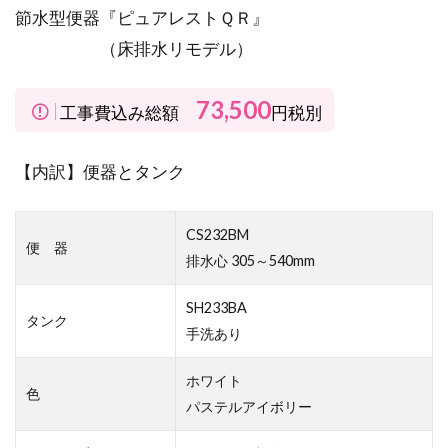
節水型便器『ピュアレストＱＲ』
（床排水リモデル）
73,500
工事費込み総額
円税別
【内訳】便器とタンク
CS232BM
便 器
排水心 305～540mm
SH233BA
タンク
手洗あり
ホワイト
色
パステルアイボリー