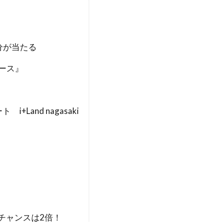
分が当たる
ース』
Land nagasaki
チャンスは2倍！