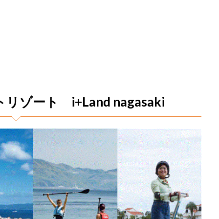
ト i+Land nagasaki