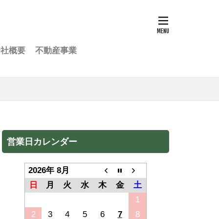
会社概要
不動産事業
営業日カレンダー
2026年 8月
日
月
火
水
木
金
土
1
2
3
4
5
6
7
8