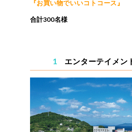
『
お買い物でいいコトコース
』
合計300名様
1
エンターテイメントリゾー