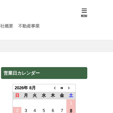
会社概要
不動産事業
営業日カレンダー
2026年 8月
日
月
火
水
木
金
土
1
2
3
4
5
6
7
8